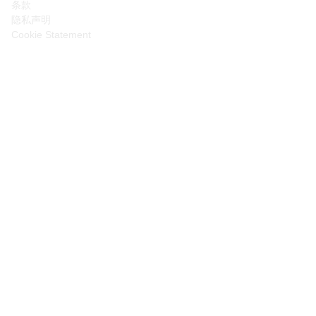
条款
隐私声明
Cookie Statement
©
2026
Moderna SG-COV-2400096 April 2026