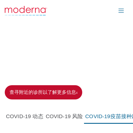
同时防护，更安心。
在本感染季远离 COVID-19
和流感。
在呼吸道感染季，COVID-19 和流感更
容易传播，病例通常会在此期间达到高峰
。老年人以及患
1
有基础疾病的人群面临更高的重症风险
通常可在同一次就
2
诊中接种 COVID-19 和流感疫苗
，请咨询医生这种接种方
3
式是否适合您。
查寻附近的诊所以了解更多信息
4
COVID-19 动态
COVID-19 风险
COVID-19疫苗接